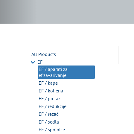
All Products
EF
EF / aparati za
ef.zavarivanje
EF / kape
EF / koljena
EF / prelazi
EF / redukcije
EF / rezači
EF / sedla
EF / spojnice