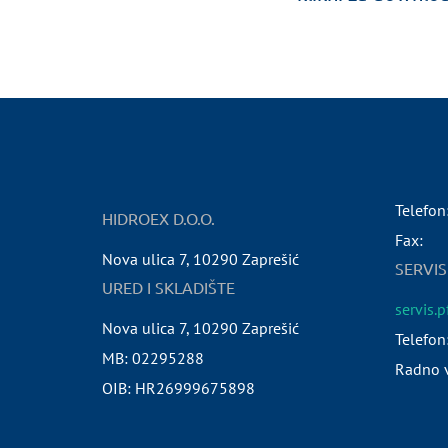
Telefon
HIDROEX D.O.O.
Fax:
Nova ulica 7
,
10290
Zaprešić
SERVIS
URED I SKLADIŠTE
servis.
Nova ulica 7
,
10290
Zaprešić
Telefon
MB:
02295288
Radno v
OIB:
HR26999675898