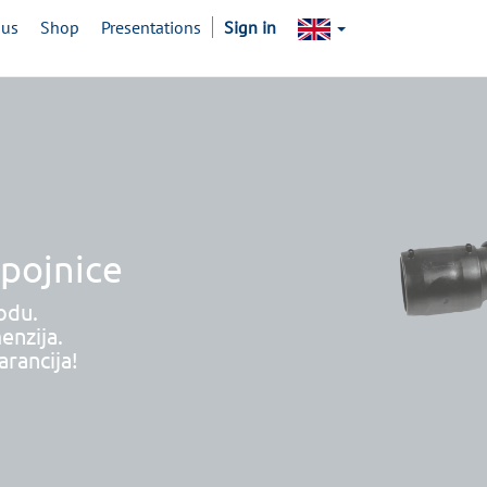
 us
Shop
Presentations
Sign in
spojnice
odu.
enzija.
rancija!