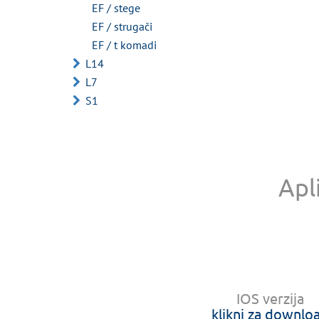
EF / stege
EF / strugači
EF / t komadi
L14
L7
S1
Apl
IOS verzija
klikni za downlo