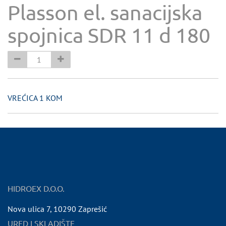
Plasson el. sanacijska
spojnica SDR 11 d 180
VREĆICA 1 KOM
HIDROEX D.O.O.
Nova ulica 7
,
10290
Zaprešić
URED I SKLADIŠTE