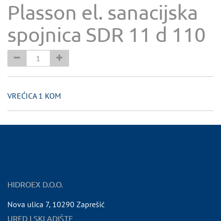
Plasson el. sanacijska
spojnica SDR 11 d 110
VREĆICA 1 KOM
HIDROEX D.O.O.
Nova ulica 7
,
10290
Zaprešić
URED I SKLADIŠTE