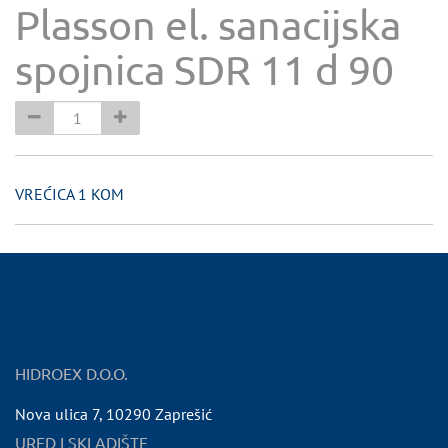
Plasson el. sanacijska
spojnica SDR 11 d 90
VREĆICA 1 KOM
HIDROEX D.O.O.
Nova ulica 7
,
10290
Zaprešić
URED I SKLADIŠTE