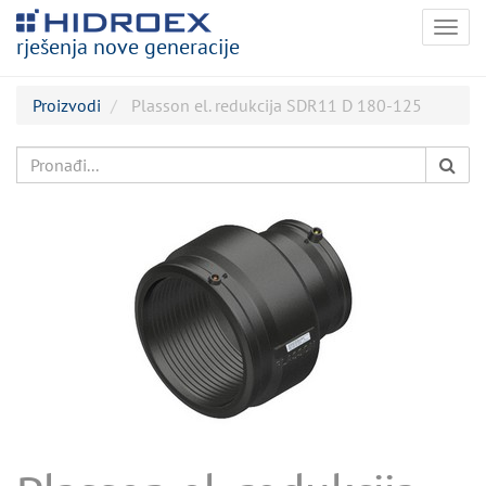
Togg
rješenja nove generacije
navig
Proizvodi
Plasson el. redukcija SDR11 D 180-125