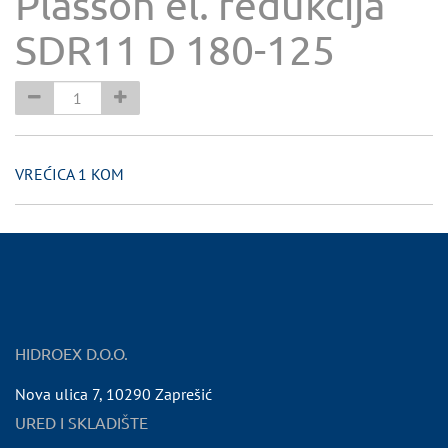
Plasson el. redukcija
SDR11 D 180-125
VREĆICA 1 KOM
HIDROEX D.O.O.
Nova ulica 7
,
10290
Zaprešić
URED I SKLADIŠTE