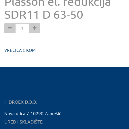
Plasson el. redukcija
SDR11 D 63-50
VREĆICA 1 KOM
HIDROEX D.O.O.
Nova ulica 7
,
10290
Zaprešić
URED I SKLADIŠTE