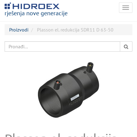
Togg
rješenja nove generacije
navig
Proizvodi
Plasson el. redukcija SDR11 D 63-50