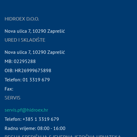
HIDROEX D.O.O.
Nova ulica 7
,
10290
Zaprešić
URED I SKLADIŠTE
Nova ulica 7
,
10290
Zaprešić
MB:
02295288
OIB:
HR26999675898
Telefon:
01 3319 679
Fax:
SERVIS
servis.pf@hidroex.hr
Telefon: +385 1 3319 679
Radno vrijeme: 08:00 - 16:00
REGIJA SREDIŠNJA-SJEVERNA-ISTOČNA HRVATSKA