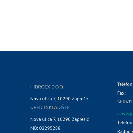
Telefon
HIDROEX D.O.O.
Fax:
Nova ulica 7
,
10290
Zaprešić
SERVIS
URED I SKLADIŠTE
servis.
Nova ulica 7
,
10290
Zaprešić
Telefon
MB:
02295288
Radno v