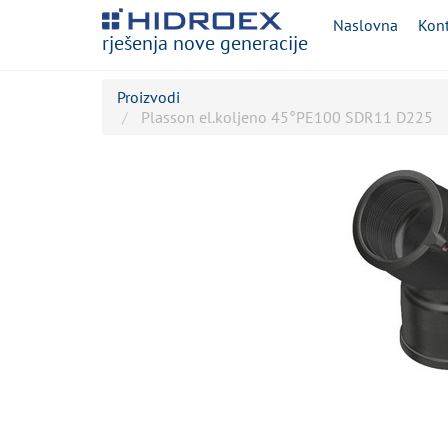
Naslovna
Kont
rješenja nove generacije
Proizvodi
Plasson el.koljeno 45°PE100 SDR11 D225