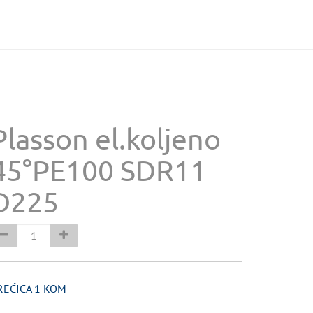
Plasson el.koljeno
45°PE100 SDR11
D225
REĆICA 1 KOM