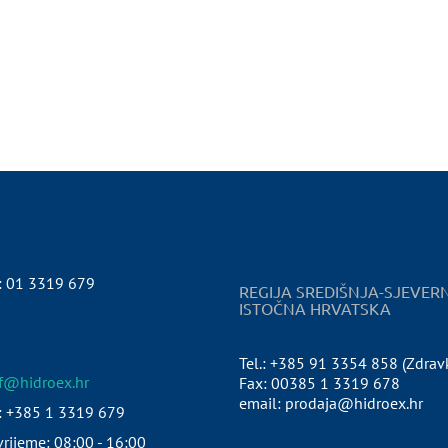
:
01 3319 679
REGIJA SREDIŠNJA-SJEVER
ISTOČNA HRVATSKA
Tel.: +385 91 3354 858 (Zdrav
pf@hidroex.hr
Fax: 00385 1 3319 678
email: prodaja@hidroex.hr
: +385 1 3319 679
rijeme: 08:00 - 16:00