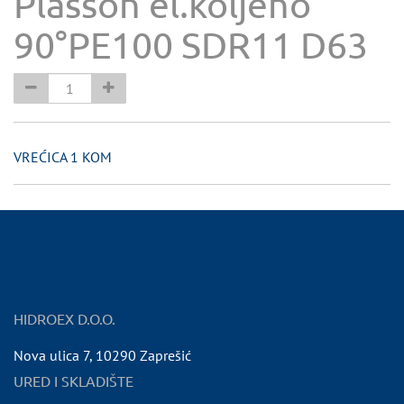
Plasson el.koljeno
90°PE100 SDR11 D63
VREĆICA 1 KOM
HIDROEX D.O.O.
Nova ulica 7
,
10290
Zaprešić
URED I SKLADIŠTE