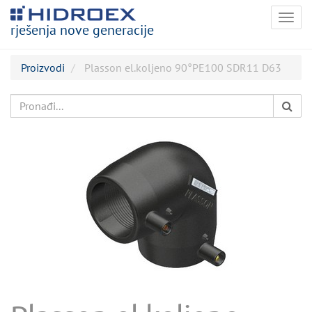
Togg
rješenja nove generacije
navig
Proizvodi
Plasson el.koljeno 90°PE100 SDR11 D63