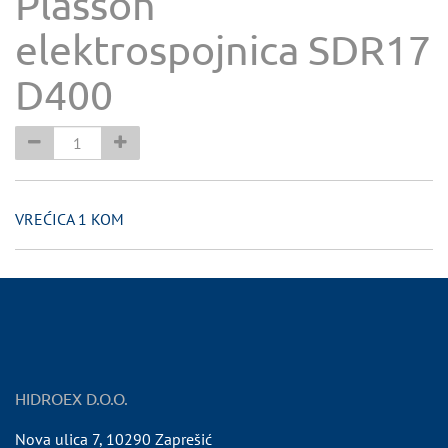
Plasson
elektrospojnica SDR17
D400
VREĆICA 1 KOM
HIDROEX D.O.O.
Nova ulica 7
,
10290
Zaprešić