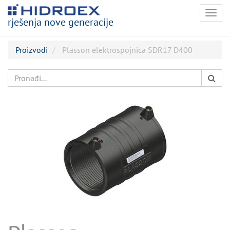
Togg
rješenja nove generacije
navig
Proizvodi
Plasson elektrospojnica SDR17 D400