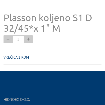
Plasson koljeno S1 D
32/45*x 1" M
VREĆICA 1 KOM
HIDROEX D.O.O.