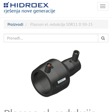
Togg
rješenja nove generacije
navig
Proizvodi
Plasson el. redukcija SDR11 D 50-25