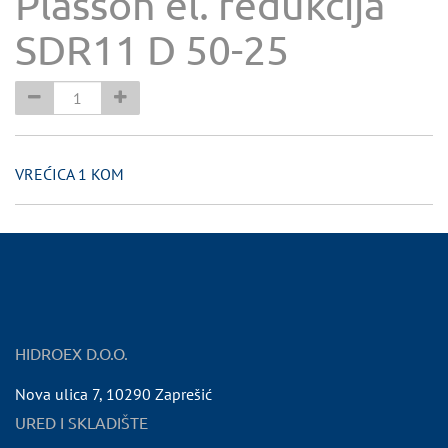
Plasson el. redukcija
SDR11 D 50-25
VREĆICA 1 KOM
HIDROEX D.O.O.
Nova ulica 7
,
10290
Zaprešić
URED I SKLADIŠTE