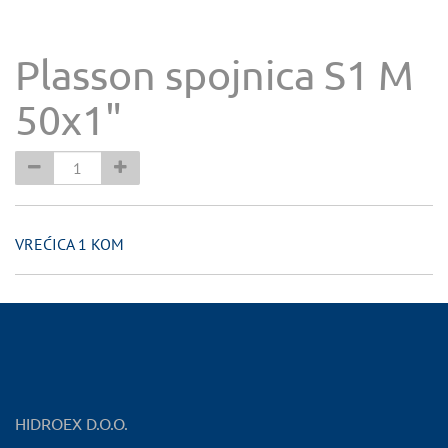
Plasson spojnica S1 M
50x1"
VREĆICA 1 KOM
HIDROEX D.O.O.