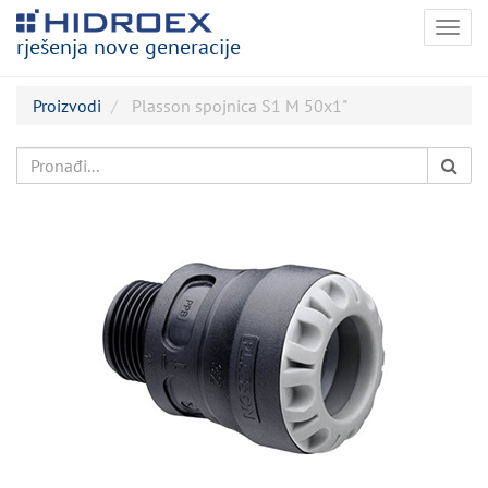
Togg
rješenja nove generacije
navig
Proizvodi
Plasson spojnica S1 M 50x1"