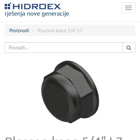
Togg
rješenja nove generacije
navig
Proizvodi
Plasson kapa 5/4" L7