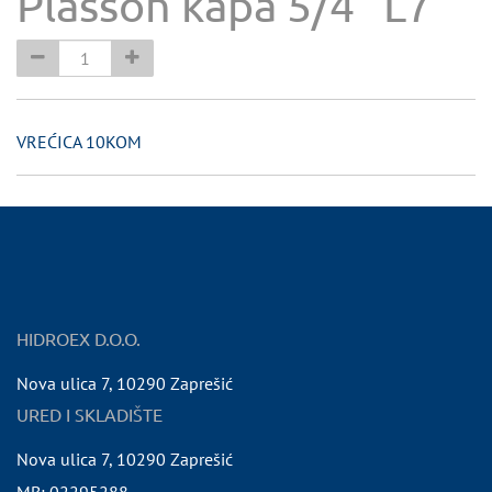
Plasson kapa 5/4" L7
VREĆICA 10KOM
HIDROEX D.O.O.
Nova ulica 7
,
10290
Zaprešić
URED I SKLADIŠTE
Nova ulica 7
,
10290
Zaprešić