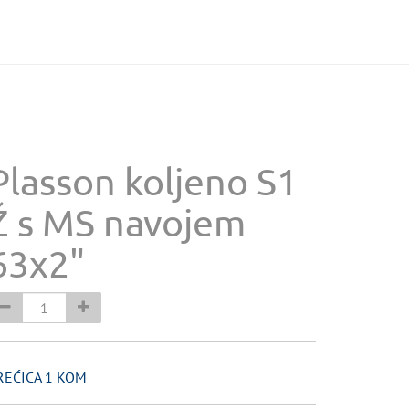
Plasson koljeno S1
Ž s MS navojem
63x2"
REĆICA 1 KOM