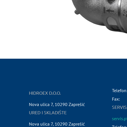
Telefon
HIDROEX D.O.O.
Fax:
Nova ulica 7
,
10290
Zaprešić
SERVIS
URED I SKLADIŠTE
servis.
Nova ulica 7
,
10290
Zaprešić