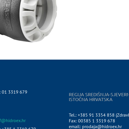
:
01 3319 679
REGIJA SREDIŠNJA-SJEVER
ISTOČNA HRVATSKA
Tel.: +385 91 3354 858 (Zdrav
pf@hidroex.hr
Fax: 00385 1 3319 678
email: prodaja@hidroex.hr