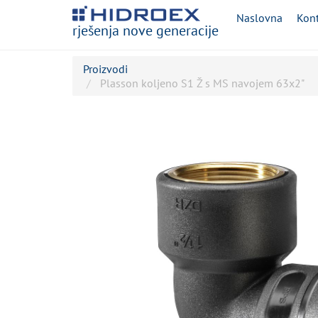
Naslovna
Kont
rješenja nove generacije
Proizvodi
Plasson koljeno S1 Ž s MS navojem 63x2"