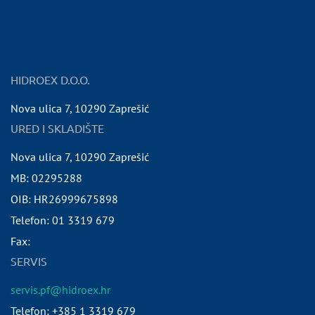
HIDROEX D.O.O.
Nova ulica 7
,
10290
Zaprešić
URED I SKLADIŠTE
Nova ulica 7
,
10290
Zaprešić
MB:
02295288
OIB:
HR26999675898
Telefon:
01 3319 679
Fax:
SERVIS
servis.pf@hidroex.hr
Telefon: +385 1 3319 679