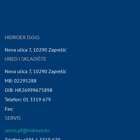
HIDROEX D.O.O.
Nova ulica 7
,
10290
Zaprešić
URED I SKLADIŠTE
Nova ulica 7
,
10290
Zaprešić
MB:
02295288
OIB:
HR26999675898
Telefon:
01 3319 679
Fax:
SERVIS
servis.pf@hidroex.hr
Telefon: +385 1 3319 679