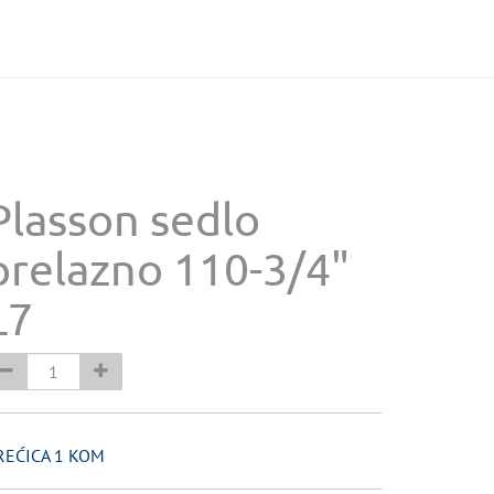
Plasson sedlo
prelazno 110-3/4"
L7
REĆICA 1 KOM