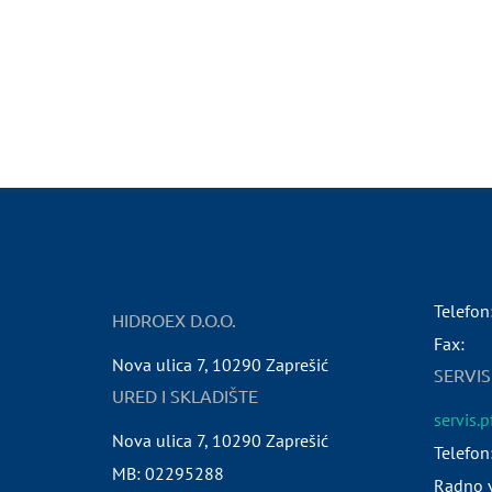
Telefon
HIDROEX D.O.O.
Fax:
Nova ulica 7
,
10290
Zaprešić
SERVIS
URED I SKLADIŠTE
servis.
Nova ulica 7
,
10290
Zaprešić
Telefon
MB:
02295288
Radno v