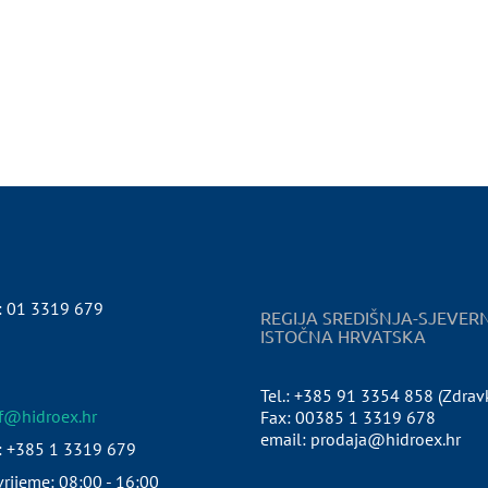
:
01 3319 679
REGIJA SREDIŠNJA-SJEVER
ISTOČNA HRVATSKA
Tel.: +385 91 3354 858 (Zdrav
pf@hidroex.hr
Fax: 00385 1 3319 678
email: prodaja@hidroex.hr
: +385 1 3319 679
rijeme: 08:00 - 16:00