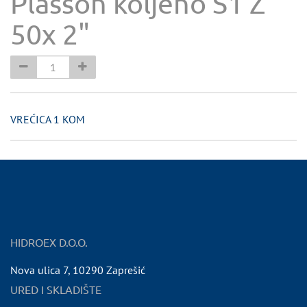
Plasson koljeno S1 Ž
50x 2"
VREĆICA 1 KOM
HIDROEX D.O.O.
Nova ulica 7
,
10290
Zaprešić
URED I SKLADIŠTE