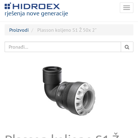
Togg
rješenja nove generacije
navig
Proizvodi
Plasson koljeno S1 Ž 50x 2"