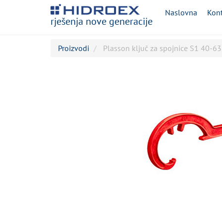
Naslovna
Kont
rješenja nove generacije
Proizvodi
Plasson ključ za spojnice S1 40-63