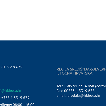
:
01 3319 679
REGIJA SREDIŠNJA-SJEVER
ISTOČNA HRVATSKA
Tel.: +385 91 3354 858 (Zdrav
pf@hidroex.hr
Fax: 00385 1 3319 678
email: prodaja@hidroex.hr
: +385 1 3319 679
rijeme: 08:00 - 16:00