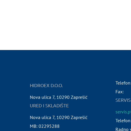
Telefon
HIDROEX D.O.O.
Fax:
Nova ulica 7
,
10290
Zaprešić
SERVIS
URED I SKLADIŠTE
servis.
Nova ulica 7
,
10290
Zaprešić
Telefon
MB:
02295288
Radno v