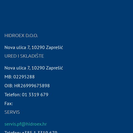
HIDROEX D.O.O.
Nova ulica 7
,
10290
Zaprešić
URED I SKLADIŠTE
Nova ulica 7
,
10290
Zaprešić
MB:
02295288
OIB:
HR26999675898
Telefon:
01 3319 679
Fax:
SERVIS
servis.pf@hidroex.hr
Telefon: +385 1 3319 679