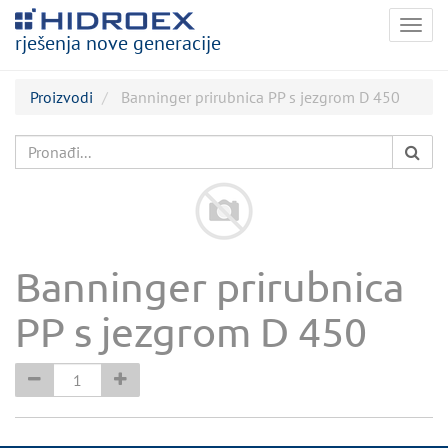
Togg
rješenja nove generacije
navig
Proizvodi
Banninger prirubnica PP s jezgrom D 450
Banninger prirubnica
PP s jezgrom D 450