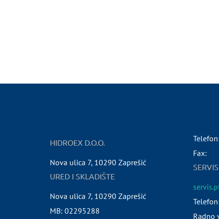
Telefon
HIDROEX D.O.O.
Fax:
Nova ulica 7
,
10290
Zaprešić
SERVIS
URED I SKLADIŠTE
servis.
Nova ulica 7
,
10290
Zaprešić
Telefon
MB:
02295288
Radno v