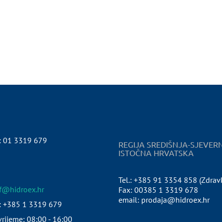
:
01 3319 679
REGIJA SREDIŠNJA-SJEVER
ISTOČNA HRVATSKA
Tel.: +385 91 3354 858 (Zdrav
pf@hidroex.hr
Fax: 00385 1 3319 678
email: prodaja@hidroex.hr
: +385 1 3319 679
rijeme: 08:00 - 16:00