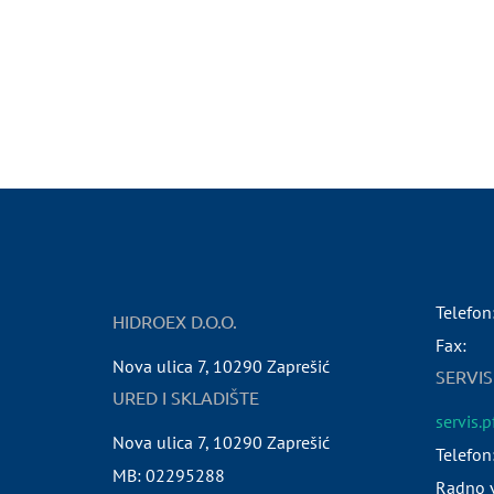
Telefon
HIDROEX D.O.O.
Fax:
Nova ulica 7
,
10290
Zaprešić
SERVIS
URED I SKLADIŠTE
servis.
Nova ulica 7
,
10290
Zaprešić
Telefon
MB:
02295288
Radno v