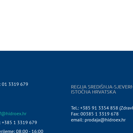
:
01 3319 679
REGIJA SREDIŠNJA-SJEVER
ISTOČNA HRVATSKA
Tel.: +385 91 3354 858 (Zdrav
pf@hidroex.hr
Fax: 00385 1 3319 678
email: prodaja@hidroex.hr
: +385 1 3319 679
rijeme: 08:00 - 16:00