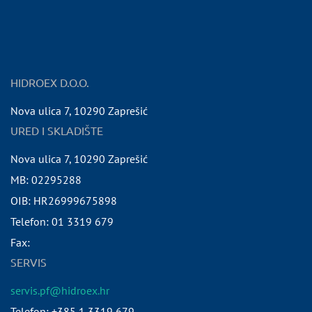
HIDROEX D.O.O.
Nova ulica 7
,
10290
Zaprešić
URED I SKLADIŠTE
Nova ulica 7
,
10290
Zaprešić
MB:
02295288
OIB:
HR26999675898
Telefon:
01 3319 679
Fax:
SERVIS
servis.pf@hidroex.hr
Telefon: +385 1 3319 679