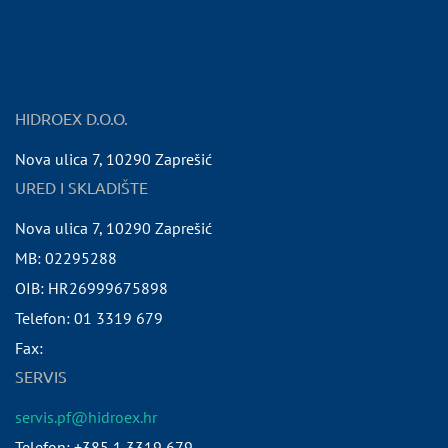
HIDROEX D.O.O.
Nova ulica 7
,
10290
Zaprešić
URED I SKLADIŠTE
Nova ulica 7
,
10290
Zaprešić
MB:
02295288
OIB:
HR26999675898
Telefon:
01 3319 679
Fax:
SERVIS
servis.pf@hidroex.hr
Telefon: +385 1 3319 679