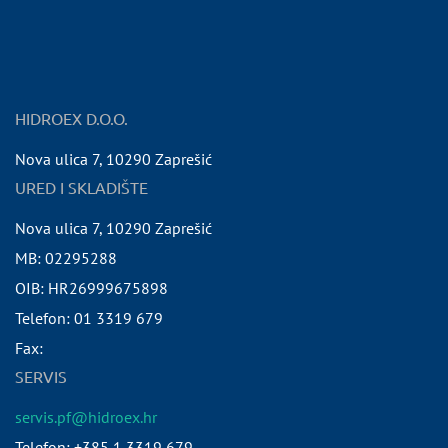
HIDROEX D.O.O.
Nova ulica 7
,
10290
Zaprešić
URED I SKLADIŠTE
Nova ulica 7
,
10290
Zaprešić
MB:
02295288
OIB:
HR26999675898
Telefon:
01 3319 679
Fax:
SERVIS
servis.pf@hidroex.hr
Telefon: +385 1 3319 679