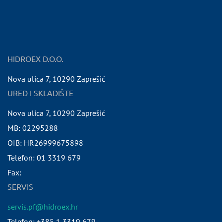
HIDROEX D.O.O.
Nova ulica 7
,
10290
Zaprešić
URED I SKLADIŠTE
Nova ulica 7
,
10290
Zaprešić
MB:
02295288
OIB:
HR26999675898
Telefon:
01 3319 679
Fax:
SERVIS
servis.pf@hidroex.hr
Telefon: +385 1 3319 679