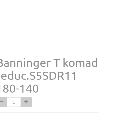
Banninger T komad
reduc.S5SDR11
180-140