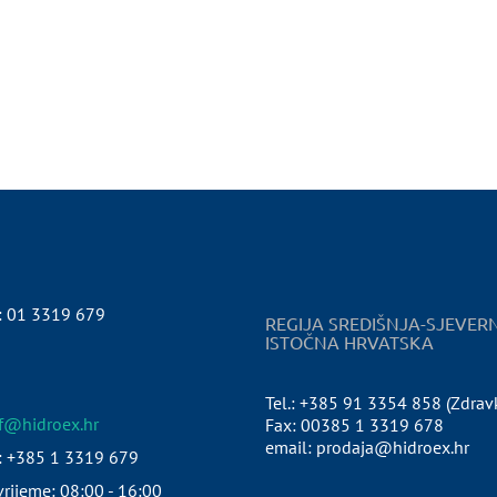
:
01 3319 679
REGIJA SREDIŠNJA-SJEVER
ISTOČNA HRVATSKA
Tel.: +385 91 3354 858 (Zdrav
pf@hidroex.hr
Fax: 00385 1 3319 678
email: prodaja@hidroex.hr
: +385 1 3319 679
rijeme: 08:00 - 16:00