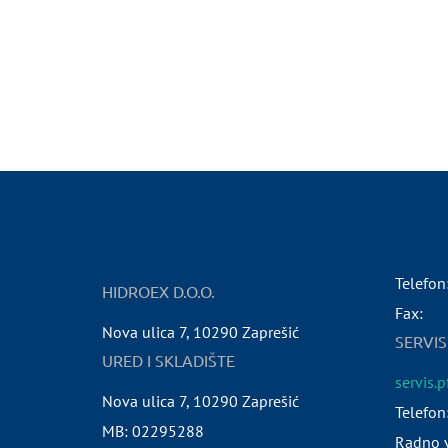
Telefon
HIDROEX D.O.O.
Fax:
Nova ulica 7
,
10290
Zaprešić
SERVIS
URED I SKLADIŠTE
servis.
Nova ulica 7
,
10290
Zaprešić
Telefon
MB:
02295288
Radno v