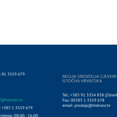
:
01 3319 679
REGIJA SREDIŠNJA-SJEVER
ISTOČNA HRVATSKA
Tel.: +385 91 3354 858 (Zdrav
pf@hidroex.hr
Fax: 00385 1 3319 678
email: prodaja@hidroex.hr
: +385 1 3319 679
rijeme: 08:00 - 16:00