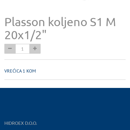
Plasson koljeno S1 M
20x1/2"
VREĆICA 1 KOM
HIDROEX D.O.O.