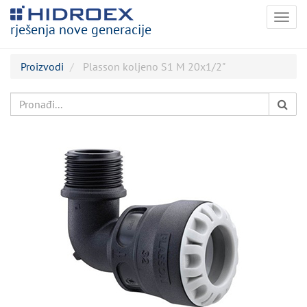
Togg
rješenja nove generacije
navig
Proizvodi
Plasson koljeno S1 M 20x1/2"