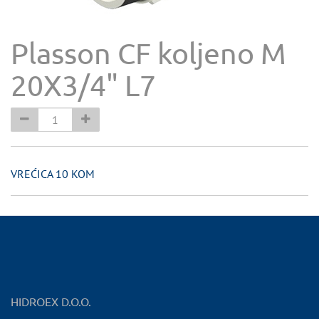
Plasson CF koljeno M
20X3/4" L7
VREĆICA 10 KOM
HIDROEX D.O.O.