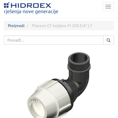
Togg
rješenja nove generacije
navig
Proizvodi
Plasson CF koljeno M 20X3/4" L7