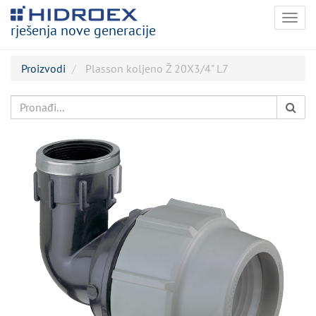
Togg
rješenja nove generacije
navig
Proizvodi
Plasson koljeno Ž 20X3/4" L7