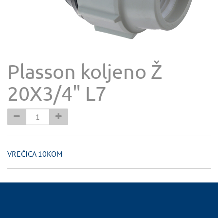
Plasson koljeno Ž
20X3/4" L7
VREĆICA 10KOM