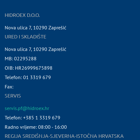
HIDROEX D.O.O.
Nova ulica 7
,
10290
Zaprešić
URED I SKLADIŠTE
Nova ulica 7
,
10290
Zaprešić
MB:
02295288
OIB:
HR26999675898
Telefon:
01 3319 679
Fax:
SERVIS
servis.pf@hidroex.hr
Telefon: +385 1 3319 679
Radno vrijeme: 08:00 - 16:00
REGIJA SREDIŠNJA-SJEVERNA-ISTOČNA HRVATSKA