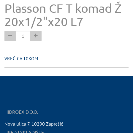
Plasson CF T komad Ž
20x1/2"x20 L7
VREĆICA 10KOM
HIDROEX D.O.O.
Nova ulica 7
,
10290
Zaprešić
URED I SKLADIŠTE