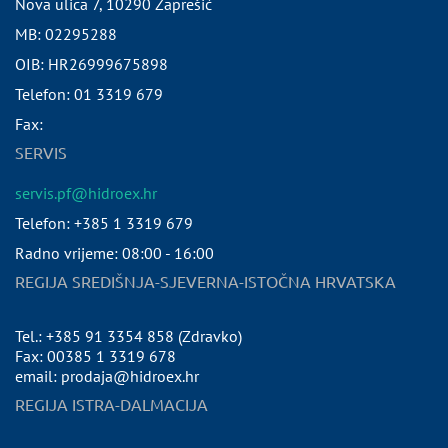
Nova ulica 7
,
10290
Zaprešić
MB:
02295288
OIB:
HR26999675898
Telefon:
01 3319 679
Fax:
SERVIS
servis.pf@hidroex.hr
Telefon: +385 1 3319 679
Radno vrijeme: 08:00 - 16:00
REGIJA SREDIŠNJA-SJEVERNA-ISTOČNA HRVATSKA
Tel.: +385 91 3354 858 (Zdravko)
Fax: 00385 1 3319 678
email: prodaja@hidroex.hr
REGIJA ISTRA-DALMACIJA