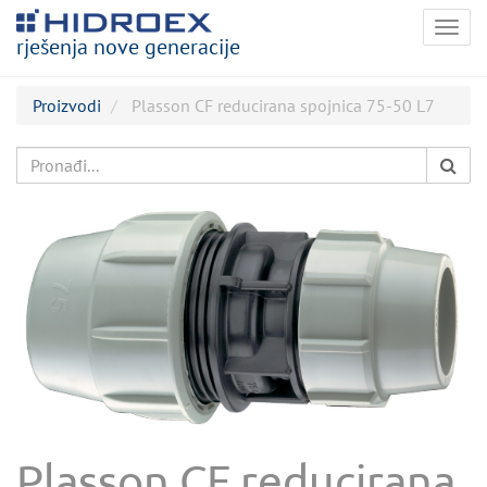
Togg
rješenja nove generacije
navig
Proizvodi
Plasson CF reducirana spojnica 75-50 L7
Plasson CF reducirana