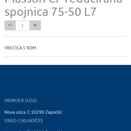
spojnica 75-50 L7
VREĆICA 1 KOM
HIDROEX D.O.O.
Nova ulica 7
,
10290
Zaprešić
URED I SKLADIŠTE