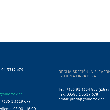
:
01 3319 679
REGIJA SREDIŠNJA-SJEVER
ISTOČNA HRVATSKA
Tel.: +385 91 3354 858 (Zdrav
pf@hidroex.hr
Fax: 00385 1 3319 678
email: prodaja@hidroex.hr
: +385 1 3319 679
rijeme: 08:00 - 16:00