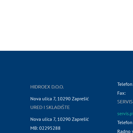
Telefon
HIDROEX D.O.O.
Fax:
Nova ulica 7
,
10290
Zaprešić
SERVIS
URED I SKLADIŠTE
servis.
Nova ulica 7
,
10290
Zaprešić
Telefon
MB:
02295288
Radno v