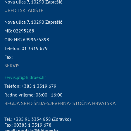
Nova ulica 7
,
10290
Zaprešić
URED I SKLADIŠTE
Nova ulica 7
,
10290
Zaprešić
MB:
02295288
OIB:
HR26999675898
Telefon:
01 3319 679
Fax:
SERVIS
servis.pf@hidroex.hr
Telefon: +385 1 3319 679
Radno vrijeme: 08:00 - 16:00
REGIJA SREDIŠNJA-SJEVERNA-ISTOČNA HRVATSKA
Tel.: +385 91 3354 858 (Zdravko)
Fax: 00385 1 3319 678
email: prodaja@hidroex.hr