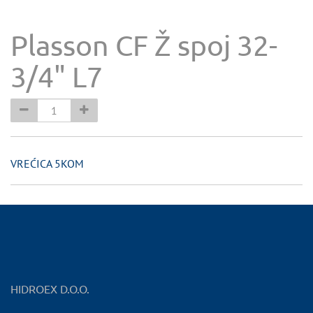
Plasson CF Ž spoj 32-
3/4" L7
VREĆICA 5KOM
HIDROEX D.O.O.