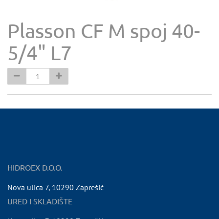
Plasson CF M spoj 40-
5/4" L7
HIDROEX D.O.O.
Nova ulica 7
,
10290
Zaprešić
URED I SKLADIŠTE