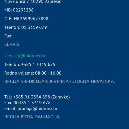
Nova ulica 7
,
10290
Zaprešić
MB:
02295288
OIB:
HR26999675898
Telefon:
01 3319 679
Fax:
SERVIS
servis.pf@hidroex.hr
Telefon: +385 1 3319 679
Radno vrijeme: 08:00 - 16:00
REGIJA SREDIŠNJA-SJEVERNA-ISTOČNA HRVATSKA
Tel.: +385 91 3354 858 (Zdravko)
Fax: 00385 1 3319 678
email: prodaja@hidroex.hr
REGIJA ISTRA-DALMACIJA