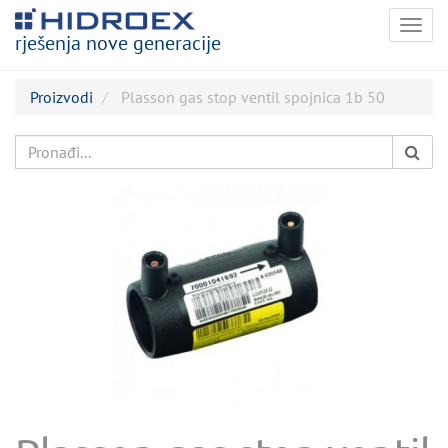
Togg
rješenja nove generacije
navig
Proizvodi
Plasson gas stop ventil spojnica 1b 50