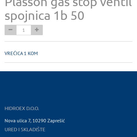
Plasson gas stop ventil
spojnica 1b 50
VREĆICA 1 KOM
HIDROEX D.O.O.
Nova ulica 7
,
10290
Zaprešić
URED I SKLADIŠTE