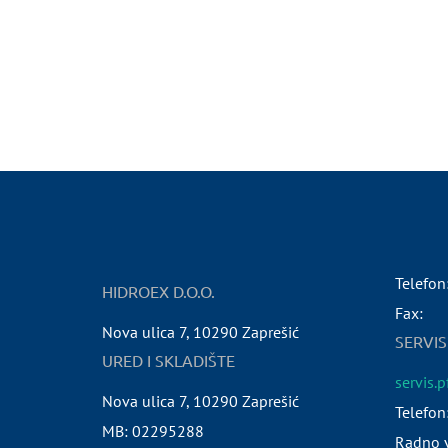
Telefon
HIDROEX D.O.O.
Fax:
Nova ulica 7
,
10290
Zaprešić
SERVIS
URED I SKLADIŠTE
servis.
Nova ulica 7
,
10290
Zaprešić
Telefon
MB:
02295288
Radno v