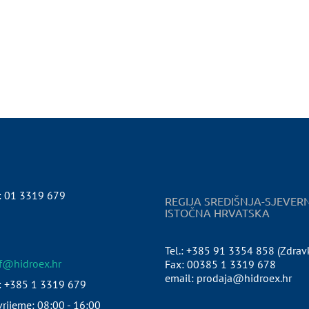
:
01 3319 679
REGIJA SREDIŠNJA-SJEVER
ISTOČNA HRVATSKA
Tel.: +385 91 3354 858 (Zdrav
pf@hidroex.hr
Fax: 00385 1 3319 678
email: prodaja@hidroex.hr
: +385 1 3319 679
rijeme: 08:00 - 16:00