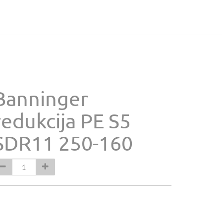
Banninger
redukcija PE S5
SDR11 250-160