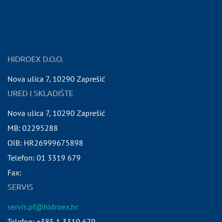
HIDROEX D.O.O.
Nova ulica 7
,
10290
Zaprešić
URED I SKLADIŠTE
Nova ulica 7
,
10290
Zaprešić
MB:
02295288
OIB:
HR26999675898
Telefon:
01 3319 679
Fax:
SERVIS
servis.pf@hidroex.hr
Telefon: +385 1 3319 679