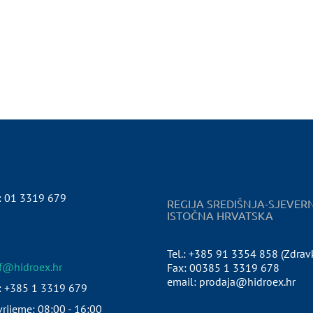
:
01 3319 679
REGIJA SREDIŠNJA-SJEVER
ISTOČNA HRVATSKA
Tel.: +385 91 3354 858 (Zdrav
pf@hidroex.hr
Fax: 00385 1 3319 678
email: prodaja@hidroex.hr
: +385 1 3319 679
rijeme: 08:00 - 16:00