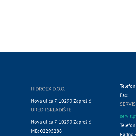
Telefon
HIDROEX D.O.O.
Fax:
Nova ulica 7
,
10290
Zaprešić
SERVIS
URED I SKLADIŠTE
servis.
Nova ulica 7
,
10290
Zaprešić
Telefon
MB:
02295288
Radno v