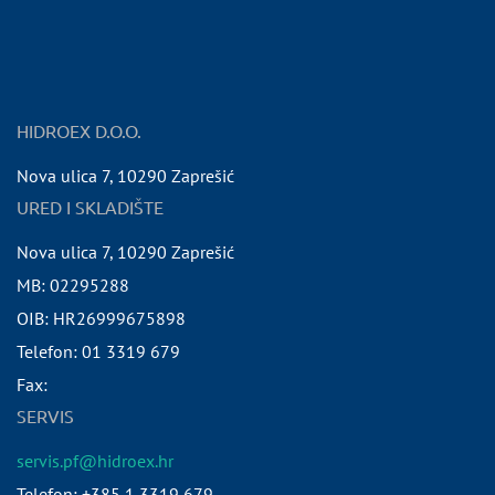
HIDROEX D.O.O.
Nova ulica 7
,
10290
Zaprešić
URED I SKLADIŠTE
Nova ulica 7
,
10290
Zaprešić
MB:
02295288
OIB:
HR26999675898
Telefon:
01 3319 679
Fax:
SERVIS
servis.pf@hidroex.hr
Telefon: +385 1 3319 679