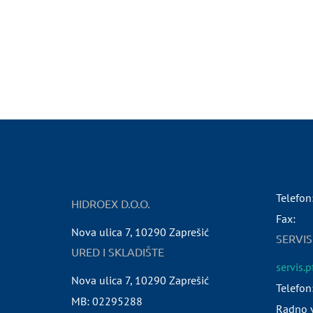
Telefon
HIDROEX D.O.O.
Fax:
Nova ulica 7
,
10290
Zaprešić
SERVIS
URED I SKLADIŠTE
servis.
Nova ulica 7
,
10290
Zaprešić
Telefon
MB:
02295288
Radno v