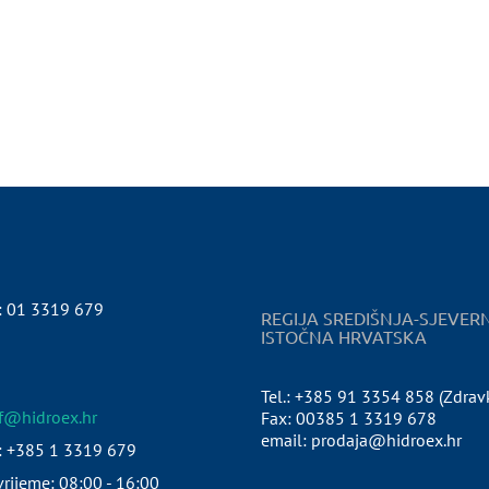
:
01 3319 679
REGIJA SREDIŠNJA-SJEVER
ISTOČNA HRVATSKA
Tel.: +385 91 3354 858 (Zdrav
pf@hidroex.hr
Fax: 00385 1 3319 678
email: prodaja@hidroex.hr
: +385 1 3319 679
rijeme: 08:00 - 16:00