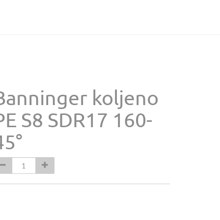
Banninger koljeno
PE S8 SDR17 160-
45°