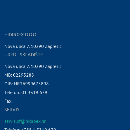
HIDROEX D.O.O.
Nova ulica 7
,
10290
Zaprešić
URED I SKLADIŠTE
Nova ulica 7
,
10290
Zaprešić
MB:
02295288
OIB:
HR26999675898
Telefon:
01 3319 679
Fax:
SERVIS
servis.pf@hidroex.hr
Telefon: +385 1 3319 679