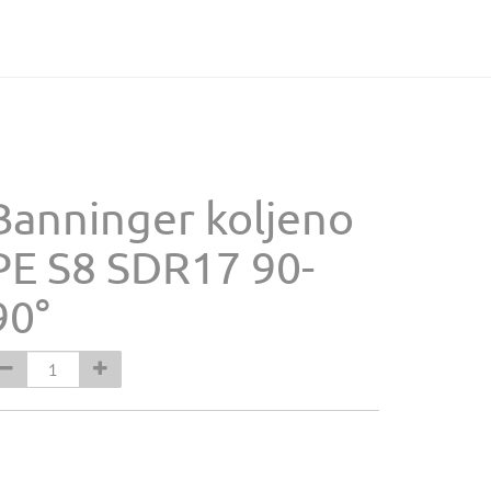
Banninger koljeno
PE S8 SDR17 90-
90°