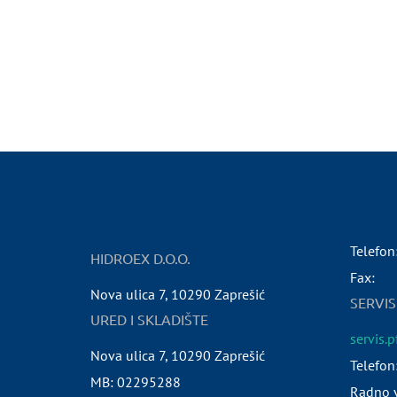
Telefon
HIDROEX D.O.O.
Fax:
Nova ulica 7
,
10290
Zaprešić
SERVIS
URED I SKLADIŠTE
servis.
Nova ulica 7
,
10290
Zaprešić
Telefon
MB:
02295288
Radno v