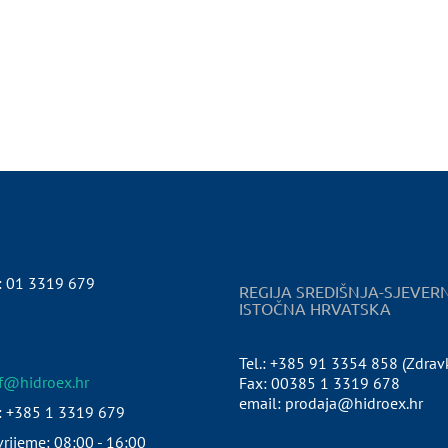
:
01 3319 679
REGIJA SREDIŠNJA-SJEVER
ISTOČNA HRVATSKA
Tel.: +385 91 3354 858 (Zdrav
pf@hidroex.hr
Fax: 00385 1 3319 678
email: prodaja@hidroex.hr
: +385 1 3319 679
rijeme: 08:00 - 16:00