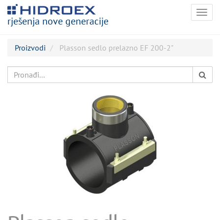
Togg
rješenja nove generacije
navig
Proizvodi
Plasson sedlo prelazno EF 200-2"