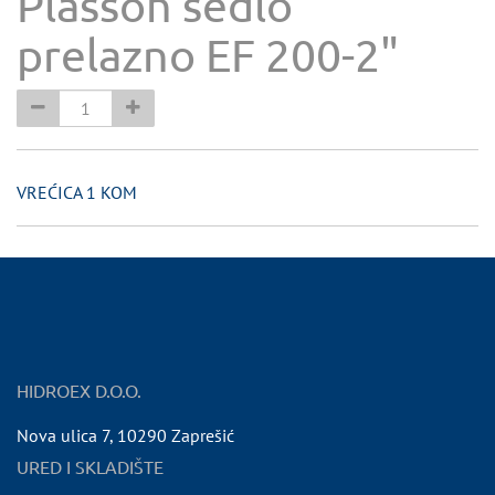
Plasson sedlo
prelazno EF 200-2"
VREĆICA 1 KOM
HIDROEX D.O.O.
Nova ulica 7
,
10290
Zaprešić
URED I SKLADIŠTE