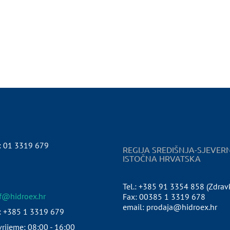
:
01 3319 679
REGIJA SREDIŠNJA-SJEVER
ISTOČNA HRVATSKA
Tel.: +385 91 3354 858 (Zdrav
pf@hidroex.hr
Fax: 00385 1 3319 678
email: prodaja@hidroex.hr
: +385 1 3319 679
rijeme: 08:00 - 16:00