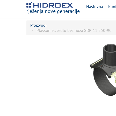
Naslovna
Kont
rješenja nove generacije
Proizvodi
Plasson el. sedlo bez noža SDR 11 250-90