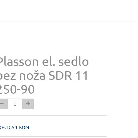
Plasson el. sedlo
bez noža SDR 11
250-90
REĆICA 1 KOM