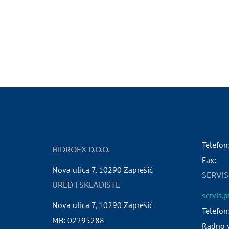
Telefon
HIDROEX D.O.O.
Fax:
Nova ulica 7
,
10290
Zaprešić
SERVIS
URED I SKLADIŠTE
servis.
Nova ulica 7
,
10290
Zaprešić
Telefon
MB:
02295288
Radno v