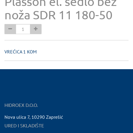
Plasson el. sedlo bez
noža SDR 11 180-50
VREĆICA 1 KOM
HIDROEX D.O.O.
Nova ulica 7
,
10290
Zaprešić
URED I SKLADIŠTE