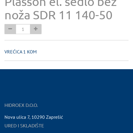
Plasson el. sedlo bez
noža SDR 11 140-50
VREĆICA 1 KOM
HIDROEX D.O.O.
Nova ulica 7
,
10290
Zaprešić
URED I SKLADIŠTE