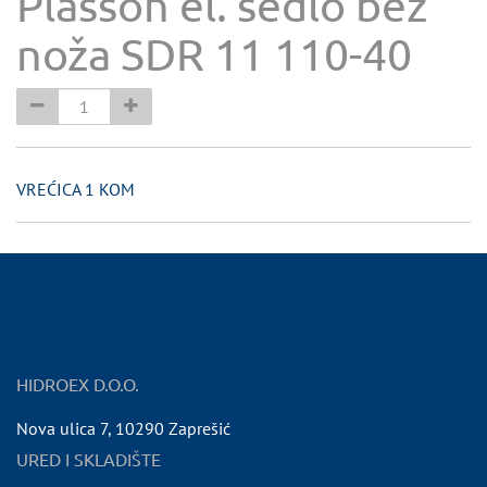
Plasson el. sedlo bez
noža SDR 11 110-40
VREĆICA 1 KOM
HIDROEX D.O.O.
Nova ulica 7
,
10290
Zaprešić
URED I SKLADIŠTE